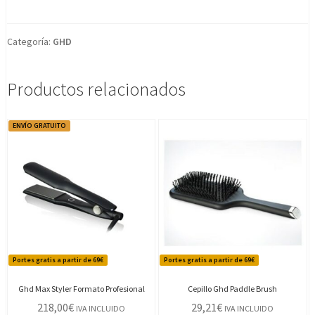
Categoría:
GHD
Productos relacionados
ENVÍO GRATUITO
Portes gratis a partir de 69€
Portes gratis a partir de 69€
Ghd Max Styler Formato Profesional
Cepillo Ghd Paddle Brush
218,00
€
29,21
€
IVA INCLUIDO
IVA INCLUIDO