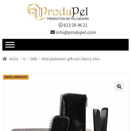
Ir
Ir
a
al
la
contenido
613 26 46 21
navegación
info@produpel.com
Inicio
G
GHD
Ghd platinum+ gift set cherry chic
ENVÍO GRATUITO