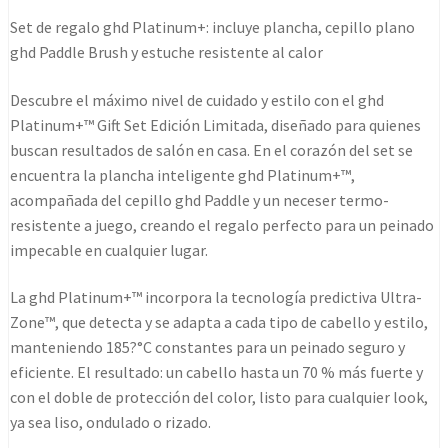
set
Set de regalo ghd Platinum+: incluye plancha, cepillo plano
cherry
ghd Paddle Brush y estuche resistente al calor
chic
cantidad
Descubre el máximo nivel de cuidado y estilo con el ghd
Platinum+™ Gift Set Edición Limitada, diseñado para quienes
buscan resultados de salón en casa. En el corazón del set se
encuentra la plancha inteligente ghd Platinum+™,
acompañada del cepillo ghd Paddle y un neceser termo-
resistente a juego, creando el regalo perfecto para un peinado
impecable en cualquier lugar.
La ghd Platinum+™ incorpora la tecnología predictiva Ultra-
Zone™, que detecta y se adapta a cada tipo de cabello y estilo,
manteniendo 185?°C constantes para un peinado seguro y
eficiente. El resultado: un cabello hasta un 70 % más fuerte y
con el doble de protección del color, listo para cualquier look,
ya sea liso, ondulado o rizado.