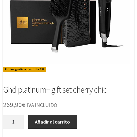
Portes gratis a partir de 69€
Ghd platinum+ gift set cherry chic
269,90
€
IVA INCLUIDO
Ghd
Añadir al carrito
platinum+
gift