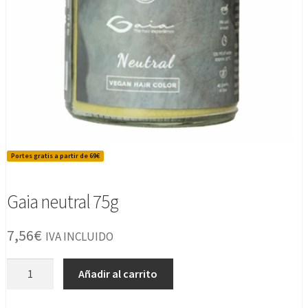
Portes gratis a partir de 69€
Gaia neutral 75g
7,56
€
IVA INCLUIDO
Gaia
Añadir al carrito
neutral
75g