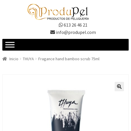
Ir
Ir
a
al
la
contenido
613 26 46 21
navegación
info@produpel.com
Inicio
THUYA
Fragance hand bamboo scrub 75ml