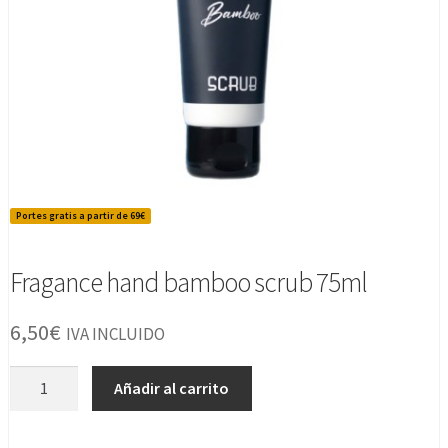
Portes gratis a partir de 69€
Fragance hand bamboo scrub 75ml
6,50
€
IVA INCLUIDO
Fragance
Añadir al carrito
hand
bamboo