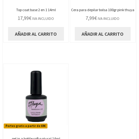
Top coat base 2 en 1 14ml
Cera para depilar bolsa 100gr pink thuya
17,99
€
7,99
€
IVA INCLUIDO
IVA INCLUIDO
AÑADIR AL CARRITO
AÑADIR AL CARRITO
Portes gratis a partir de 69€
gel in a bottle soft natural 14ml