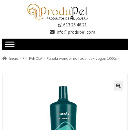
Ir
Ir
a
al
la
contenido
613 26 46 21
navegación
info@produpel.com
Inicio
F
FANOLA
Fanola wonder no red mask vegan 1000ml