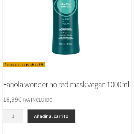
Portes gratis a partir de 69€
Fanola wonder no red mask vegan 1000ml
16,99
€
IVA INCLUIDO
Fanola
Añadir al carrito
wonder
no