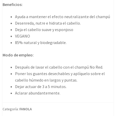
red
Beneficios:
mask
vegan
Ayuda a mantener el efecto neutralizante del champú
1000ml
Desenreda, nutre e hidrata el cabello.
cantidad
Deja el cabello suave y esponjoso
VEGANO
85% natural y biodegradable.
Modo de empleo:
Después de lavar el cabello con el champú No Red.
Poner los guantes desechables y aplíquelo sobre el
cabello húmedo en largos y puntas.
Dejar actuar de 3 a 5 minutos.
Aclarar abundantemente.
Categoría:
FANOLA