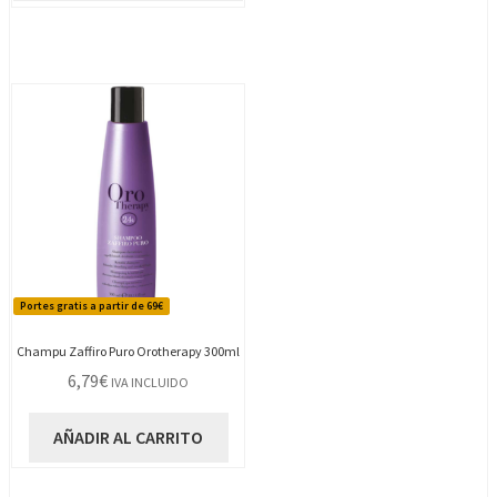
múltiples
variantes.
Las
opciones
se
pueden
elegir
en
la
página
de
Portes gratis a partir de 69€
producto
Champu Zaffiro Puro Orotherapy 300ml
6,79
€
IVA INCLUIDO
AÑADIR AL CARRITO