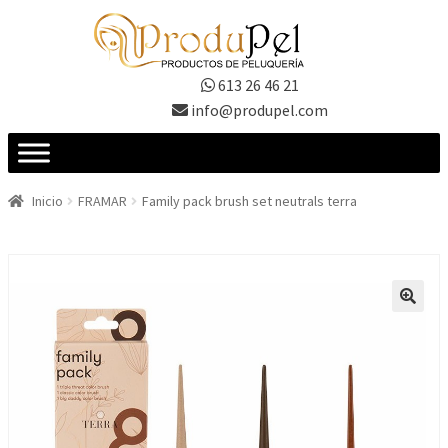
Ir
Ir
a
al
la
contenido
613 26 46 21
navegación
info@produpel.com
Inicio
FRAMAR
Family pack brush set neutrals terra