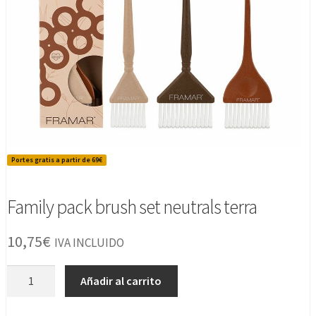
Portes gratis a partir de 69€
Family pack brush set neutrals terra
10,75
€
IVA INCLUIDO
Family
Añadir al carrito
pack
brush