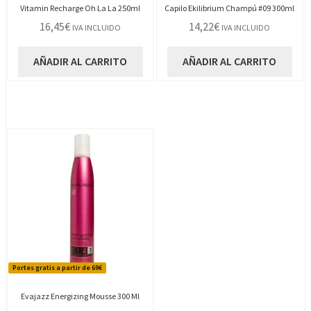
Vitamin Recharge Oh La La 250ml
Capilo Ekilibrium Champú #09 300ml
16,45
€
14,22
€
IVA INCLUIDO
IVA INCLUIDO
AÑADIR AL CARRITO
AÑADIR AL CARRITO
Portes gratis a partir de 69€
Evajazz Energizing Mousse 300 Ml