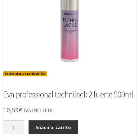
Portes gratis a partir de 69€
Eva professional technilack 2 fuerte 500ml
10,59
€
IVA INCLUIDO
Eva
Añadir al carrito
professional