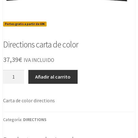
Portes gratis a partir de 69€
Directions carta de color
37,39
€
IVA INCLUIDO
Directions
Añadir al carrito
carta
de
color
Carta de color directions
cantidad
Categoría:
DIRECTIONS