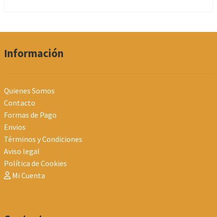
Las
opciones
se
pueden
Información
elegir
en
la
Quienes Somos
página
Contacto
de
Formas de Pago
producto
Envios
Términos y Condiciones
Aviso legal
Política de Cookies
Mi Cuenta