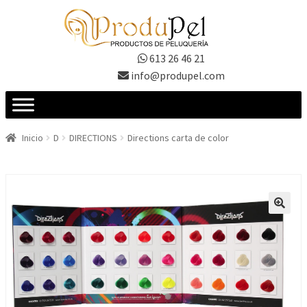
Ir
Ir
a
al
la
contenido
613 26 46 21
navegación
info@produpel.com
Inicio
D
DIRECTIONS
Directions carta de color