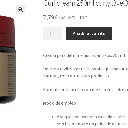
Curl cream 250ml curly l3vel3
7,79
€
IVA INCLUIDO
Curl
Añadir al carrito
cream
250ml
curly
Crema para definir e hudratar rizos. 250ml
l3vel3
cantidad
Define y revitaliza tus rizos sin apelmazarl
natural, todo en un solo producto.
Fórmula enriquecida con mezcla de aceites d
Modo de empleo:
Aplique una pequeña cantidad sobre
con las manos o un peine de dientes 