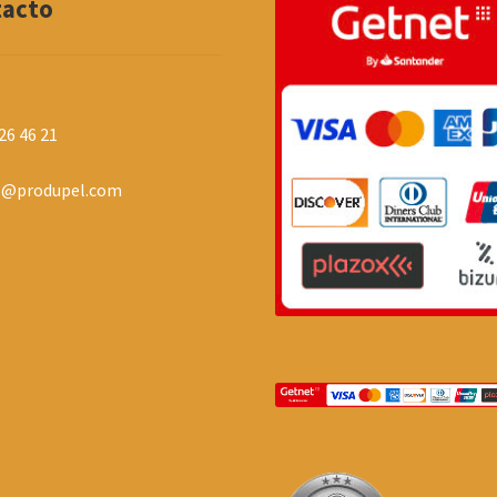
tacto
26 46 21
o@produpel.com