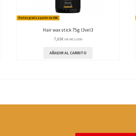
Portes gratis a partir de 69€
Hair wax stick 75g l3vel3
7,63
€
IVA INCLUIDO
AÑADIR AL CARRITO