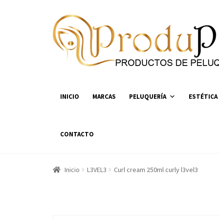
Ir
Ir
a
al
la
contenido
navegación
INICIO
MARCAS
PELUQUERÍA
ESTÉTICA
CONTACTO
Inicio
L3VEL3
Curl cream 250ml curly l3vel3