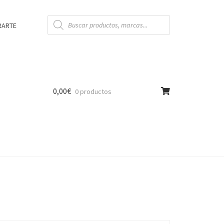
Búsqueda
de
RARTE
productos
0,00
€
0 productos