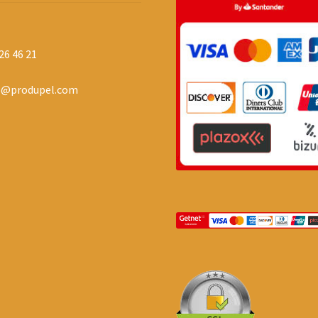
26 46 21
o@produpel.com