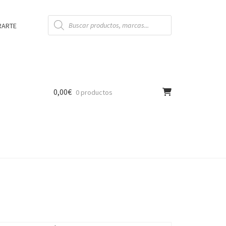
Búsqueda
de
RARTE
productos
0,00
€
0 productos