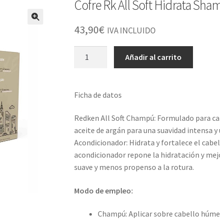
Cofre Rk All Soft Hidrata Sh
43,90
€
IVA INCLUIDO
Cofre
Añadir al carrito
Rk
All
Soft
Ficha de datos
Hidrata
Shampoo+Conditioner
Redken All Soft Champú: Formulado para cab
cantidad
aceite de argán para una suavidad intensa y 
Acondicionador: Hidrata y fortalece el cabe
acondicionador repone la hidratación y mejo
suave y menos propenso a la rotura.
Modo de empleo:
Champú: Aplicar sobre cabello húmed