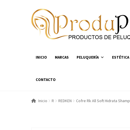
Ir
Ir
a
al
la
contenido
navegación
INICIO
MARCAS
PELUQUERÍA
ESTÉTICA
CONTACTO
Inicio
R
REDKEN
Cofre Rk All Soft Hidrata Sham