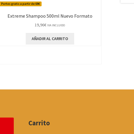
Portes gratis a partir de 69€
Extreme Shampoo 500ml Nuevo Formato
19,96
€
IVA INCLUIDO
AÑADIR AL CARRITO
Carrito