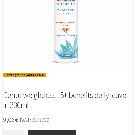
Portes gratis a partir de 69€
Cantu weightless 15+ benefits daily leave-
in 236ml
9,06
€
IVA INCLUIDO
Cantu