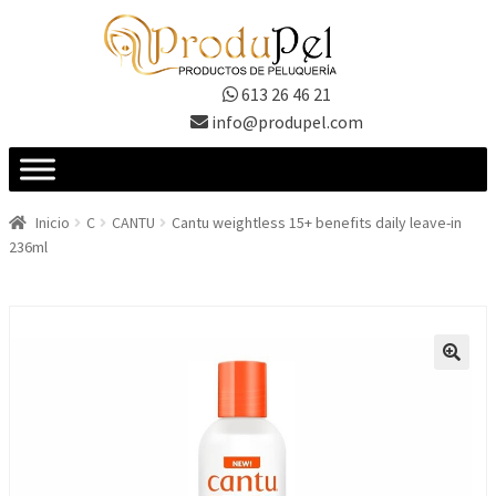
Ir
Ir
a
al
la
contenido
613 26 46 21
navegación
info@produpel.com
Inicio
C
CANTU
Cantu weightless 15+ benefits daily leave-in
236ml