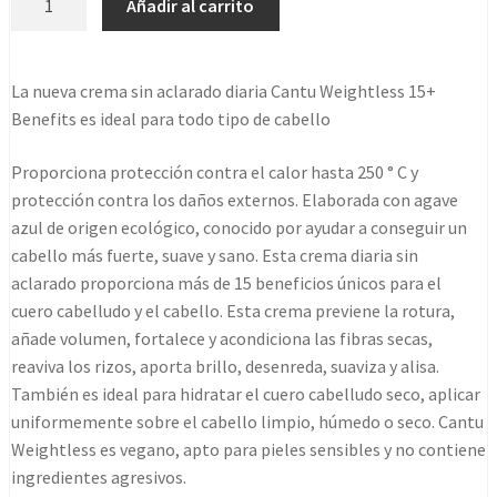
Añadir al carrito
weightless
15+
benefits
La nueva crema sin aclarado diaria Cantu Weightless 15+
daily
Benefits es ideal para todo tipo de cabello
leave-
in
Proporciona protección contra el calor hasta 250 ° C y
236ml
protección contra los daños externos. Elaborada con agave
cantidad
azul de origen ecológico, conocido por ayudar a conseguir un
cabello más fuerte, suave y sano. Esta crema diaria sin
aclarado proporciona más de 15 beneficios únicos para el
cuero cabelludo y el cabello. Esta crema previene la rotura,
añade volumen, fortalece y acondiciona las fibras secas,
reaviva los rizos, aporta brillo, desenreda, suaviza y alisa.
También es ideal para hidratar el cuero cabelludo seco, aplicar
uniformemente sobre el cabello limpio, húmedo o seco. Cantu
Weightless es vegano, apto para pieles sensibles y no contiene
ingredientes agresivos.