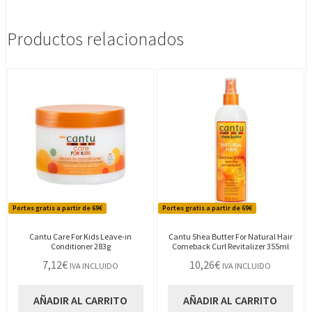
Productos relacionados
Portes gratis a partir de 69€
Portes gratis a partir de 69€
Cantu Care For Kids Leave-in
Cantu Shea Butter For Natural Hair
Conditioner 283g
Comeback Curl Revitalizer 355ml
7,12
€
10,26
€
IVA INCLUIDO
IVA INCLUIDO
AÑADIR AL CARRITO
AÑADIR AL CARRITO