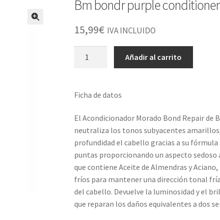
Bm bondr purple conditioner
15,99
€
IVA INCLUIDO
Bm
Añadir al carrito
bondr
purple
conditioner
Ficha de datos
250ml
cantidad
El Acondicionador Morado Bond Repair d
neutraliza los tonos subyacentes amarillos,
profundidad el cabello gracias a su fórmula
puntas proporcionando un aspecto sedoso a
que contiene Aceite de Almendras y Aciano,
fríos para mantener una dirección tonal fría 
del cabello. Devuelve la luminosidad y el bri
que reparan los daños equivalentes a dos ser