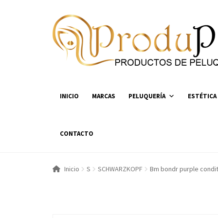
Ir
Ir
a
al
la
contenido
navegación
INICIO
MARCAS
PELUQUERÍA
ESTÉTICA
CONTACTO
Inicio
S
SCHWARZKOPF
Bm bondr purple condit