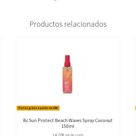
Productos relacionados
Portes gratis a partir de 69€
Bc Sun Protect Beach Waves Spray Coconut
150ml
14,20
€
IVA INCLUIDO