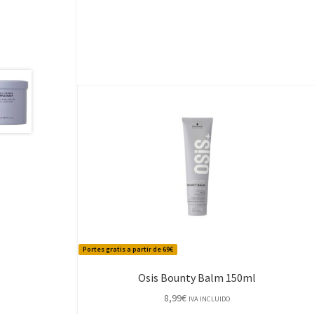
Portes gratis a partir de 69€
Osis Bounty Balm 150ml
8,99
€
IVA INCLUIDO