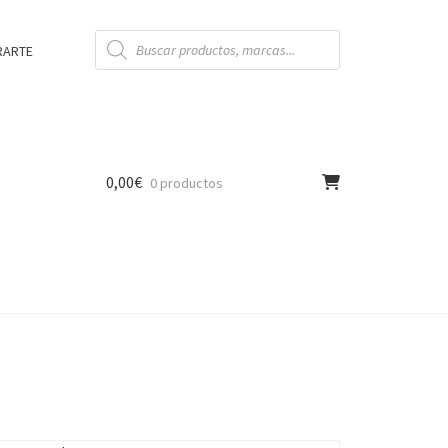
Búsqueda
de
RARTE
productos
0,00
€
0 productos