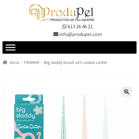
Ir
Ir
a
al
la
contenido
613 26 46 21
navegación
info@produpel.com
Inicio
FRAMAR
Big daddy brush set cookie cutter