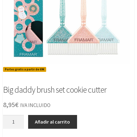
Portes gratis a partir de 69€
Big daddy brush set cookie cutter
8,95
€
IVA INCLUIDO
Big
Añadir al carrito
daddy
brush