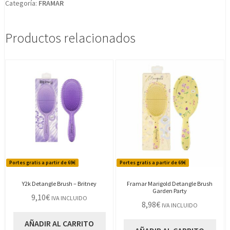
Categoría:
FRAMAR
Productos relacionados
Portes gratis a partir de 69€
Portes gratis a partir de 69€
Y2k Detangle Brush – Britney
Framar Marigold Detangle Brush
Garden Party
9,10
€
IVA INCLUIDO
8,98
€
IVA INCLUIDO
AÑADIR AL CARRITO