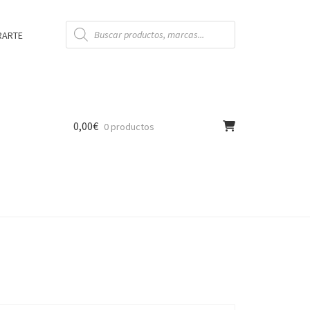
Búsqueda
de
RARTE
productos
0,00
€
0 productos