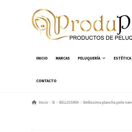
Ir
Ir
a
al
la
contenido
navegación
INICIO
MARCAS
PELUQUERÍA
ESTÉTICA
CONTACTO
Inicio
B
BELLISSIMA
Bellissima plancha pelo na