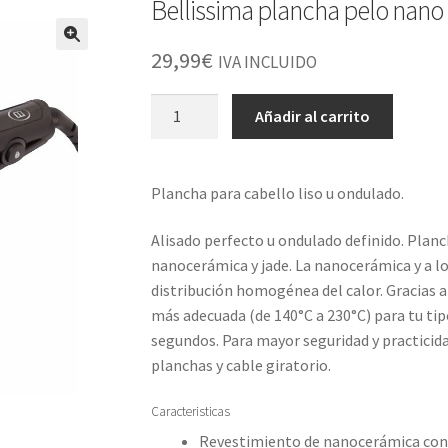
Bellissima plancha pelo nano
29,99
€
IVA INCLUIDO
Bellissima
Añadir al carrito
plancha
pelo
nano
Plancha para cabello liso u ondulado.
ceramica
cantidad
Alisado perfecto u ondulado definido. Planc
nanocerámica y jade. La nanocerámica y a lo
distribución homogénea del calor. Gracias 
más adecuada (de 140°C a 230°C) para tu tipo
segundos. Para mayor seguridad y practicida
planchas y cable giratorio.
Caracteristicas
Revestimiento de nanocerámica con c