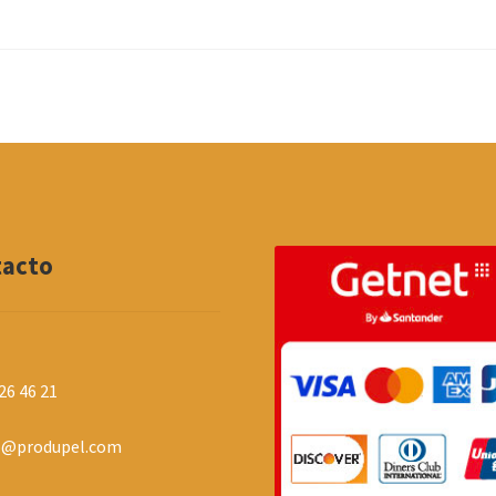
tacto
26 46 21
o@produpel.com