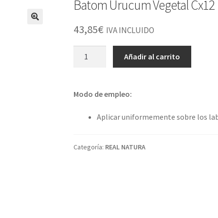
Batom Urucum Vegetal Cx12
43,85
€
IVA INCLUIDO
Batom
Añadir al carrito
Urucum
Vegetal
Cx12
Modo de empleo:
cantidad
Aplicar uniformemente sobre los la
Categoría:
REAL NATURA