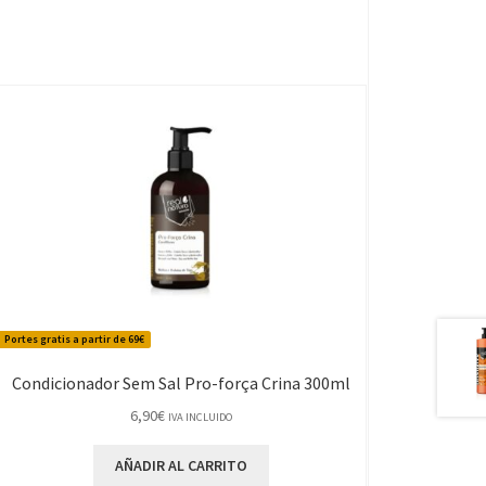
Portes gratis a partir de 69€
Condicionador Sem Sal Pro-força Crina 300ml
6,90
€
IVA INCLUIDO
AÑADIR AL CARRITO