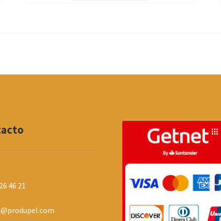
tacto
26 46 21
o@produpel.com