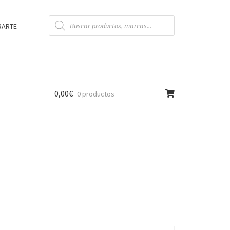
Búsqueda
de
RARTE
productos
0,00
€
0 productos