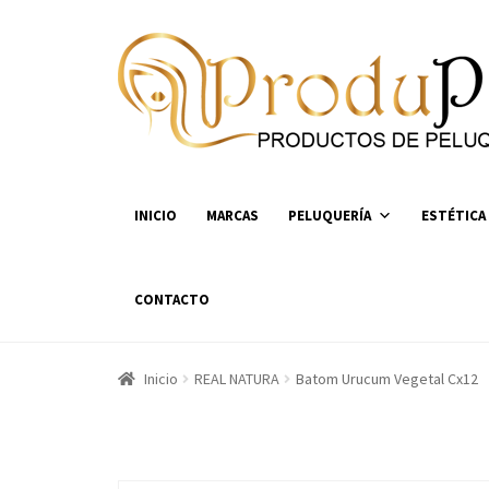
Ir
Ir
a
al
la
contenido
navegación
INICIO
MARCAS
PELUQUERÍA
ESTÉTICA
CONTACTO
Inicio
REAL NATURA
Batom Urucum Vegetal Cx12