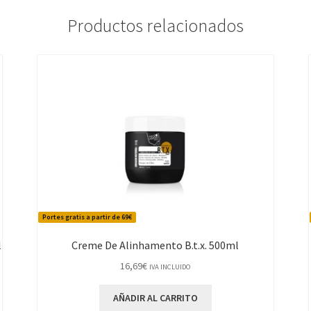
Productos relacionados
Portes gratis a partir de 69€
l
Creme De Alinhamento B.t.x. 500ml
16,69
€
IVA INCLUIDO
AÑADIR AL CARRITO