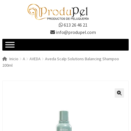
Ir
Ir
a
al
la
contenido
613 26 46 21
navegación
info@produpel.com
Inicio
A
AVEDA
Aveda Scalp Solutions Balancing Shampoo
200ml