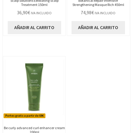
Scalp Solutions Exfoliating Scalp
Botanical Repair Intensive
Treatment 150ml
Strengthening Masque Rich 450ml
36,90
€
74,98
€
IVA INCLUIDO
IVA INCLUIDO
AÑADIR AL CARRITO
AÑADIR AL CARRITO
Portes gratis a partir de 69€
Be curly advanced curl enhancer cream
200ml