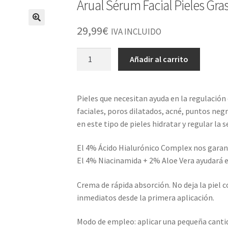
Arual Sérum Facial Pieles Gra
29,99
€
IVA INCLUIDO
Arual
Añadir al carrito
Sérum
Facial
Pieles
Pieles que necesitan ayuda en la regulación 
Grasas
faciales, poros dilatados, acné, puntos negro
Y
en este tipo de pieles hidratar y regular la 
Mixtas
30ml
El 4% Ácido Hialurónico Complex nos garant
cantidad
El 4% Niacinamida + 2% Aloe Vera ayudará e
Crema de rápida absorción. No deja la piel 
inmediatos desde la primera aplicación.
Modo de empleo: aplicar una pequeña cantida