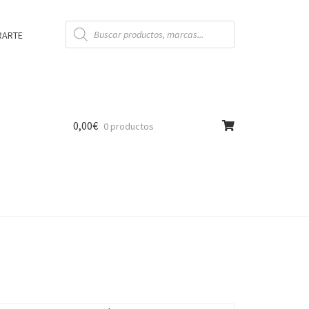
Búsqueda
de
RARTE
productos
0,00
€
0 productos