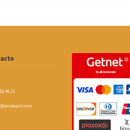
tacto
26 46 21
o@produpel.com