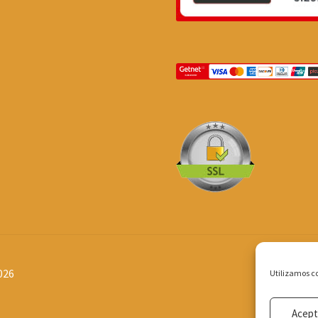
026
Utilizamos co
Acept