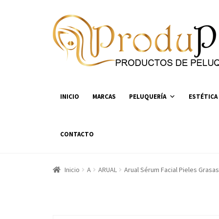
Ir
Ir
a
al
la
contenido
navegación
INICIO
MARCAS
PELUQUERÍA
ESTÉTICA
CONTACTO
Inicio
A
ARUAL
Arual Sérum Facial Pieles Grasas