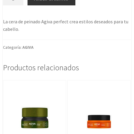
Hair
Styling
Aqua
La cera de peinado Agiva perfect crea estilos deseados para tu
Wax
cabello.
Grooming
Yellow
04
Categoría:
AGIVA
90ml
Nuevo
Productos relacionados
Formato
cantidad