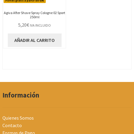
Portes gratis a partir de 69€
Agiva After Shave Spray Cologne 02 Sport
250ml
5,20
€
IVA INCLUIDO
AÑADIR AL CARRITO
Información
Quienes Somos
Contacto
Formas de Pago