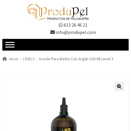
Ir
Ir
a
al
la
contenido
613 26 46 21
navegación
info@produpel.com
Inicio
L3VEL3
Aceite Para Barba Con Argán 100 Ml Level 3