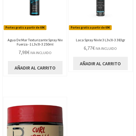
Portes gratis a partir de 69€
Portes gratis a partir de 69€
Agua De Mar Texturizante Spray Niv
Laca Spray Nivle 3 L3v3l-3 383gr
Fuerza -1 L3v3l-3 250ml
6,77
€
IVA INCLUIDO
7,98
€
IVA INCLUIDO
AÑADIR AL CARRITO
AÑADIR AL CARRITO