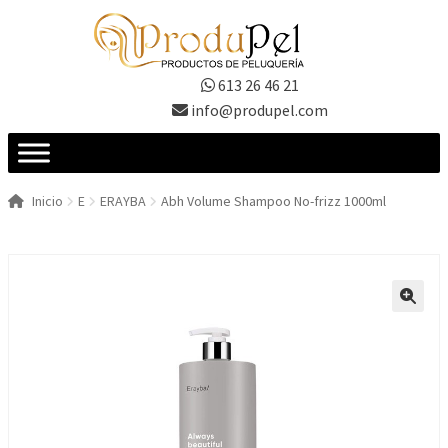
Ir
Ir
a
al
la
contenido
613 26 46 21
navegación
info@produpel.com
Inicio
E
ERAYBA
Abh Volume Shampoo No-frizz 1000ml