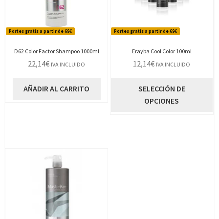
Portes gratis a partir de 69€
Portes gratis a partir de 69€
D62 Color Factor Shampoo 1000ml
Erayba Cool Color 100ml
22,14
€
12,14
€
IVA INCLUIDO
IVA INCLUIDO
E
AÑADIR AL CARRITO
SELECCIÓN DE
p
OPCIONES
t
m
va
L
o
s
p
el
e
la