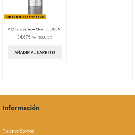
p
d
Portes gratis a partir de 69€
p
M12 Keratin Detox Champu 1000 Ml.
34,67
€
IVA INCLUIDO
AÑADIR AL CARRITO
Información
Quienes Somos