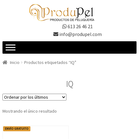
Ir
Ir
a
al
la
contenido
613 26 46 21
navegación
info@produpel.com
Inicio
Productos etiquetados “IQ”
IQ
Mostrando el único resultado
ENVÍO GRATUITO