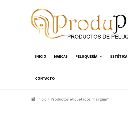
Ir
Ir
a
al
la
contenido
navegación
INICIO
MARCAS
PELUQUERÍA
ESTÉTICA
CONTACTO
Inicio
Productos etiquetados “hairgum”