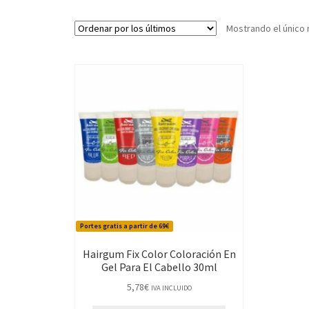
Mostrando el único 
Portes gratis a partir de 69€
Hairgum Fix Color Coloración En
Gel Para El Cabello 30ml
5,78
€
IVA INCLUIDO