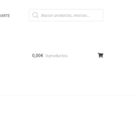
Búsqueda
de
RARTE
productos
0,00
€
0 productos