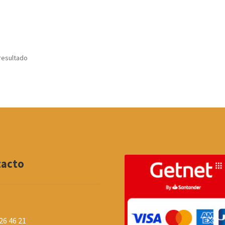
resultado
tacto
26 46 21