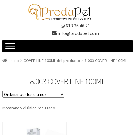
Ir
Ir
a
al
la
contenido
613 26 46 21
navegación
info@produpel.com
Inicio
COVER LINE 100ML del producto
8.003 COVER LINE 100ML
8.003 COVER LINE 100ML
Mostrando el único resultado