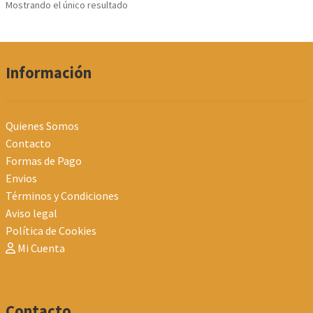
Mostrando el único resultado
pueden
elegir
en
la
Información
página
de
producto
Quienes Somos
Contacto
Formas de Pago
Envios
Términos y Condiciones
Aviso legal
Política de Cookies
Mi Cuenta
Contacto