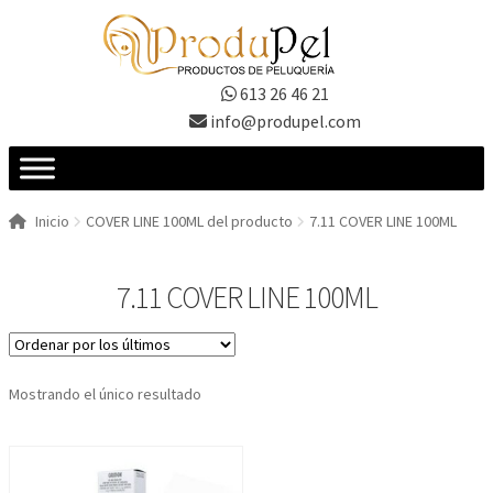
Ir
Ir
a
al
la
contenido
613 26 46 21
navegación
info@produpel.com
Inicio
COVER LINE 100ML del producto
7.11 COVER LINE 100ML
7.11 COVER LINE 100ML
Mostrando el único resultado