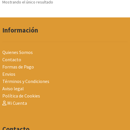
Mostrando el único resultado
pueden
elegir
en
la
Información
página
de
producto
Quienes Somos
Contacto
Formas de Pago
Envios
Términos y Condiciones
Aviso legal
Política de Cookies
Mi Cuenta
Contacto