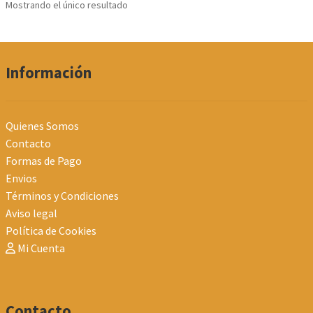
Mostrando el único resultado
pueden
elegir
en
la
Información
página
de
producto
Quienes Somos
Contacto
Formas de Pago
Envios
Términos y Condiciones
Aviso legal
Política de Cookies
Mi Cuenta
Contacto