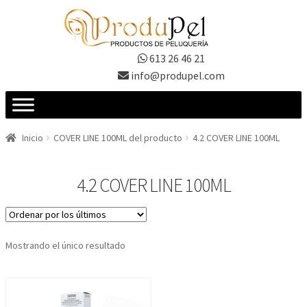
Ir
Ir
a
al
la
contenido
613 26 46 21
navegación
info@produpel.com
Inicio
COVER LINE 100ML del producto
4.2 COVER LINE 100ML
4.2 COVER LINE 100ML
Mostrando el único resultado