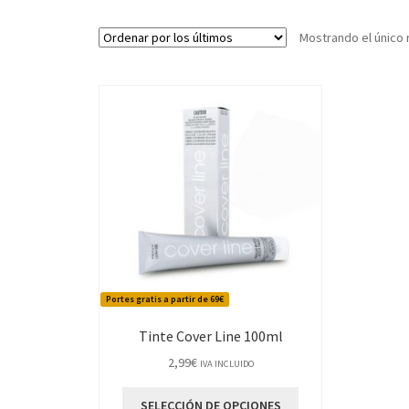
Mostrando el único 
Portes gratis a partir de 69€
Tinte Cover Line 100ml
2,99
€
IVA INCLUIDO
Este
SELECCIÓN DE OPCIONES