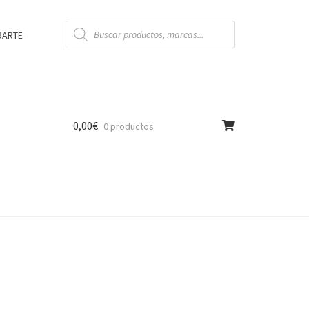
Búsqueda
de
RARTE
productos
0,00
€
0 productos