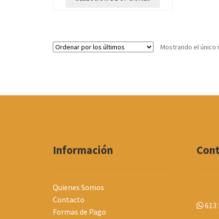
producto
tiene
múltiples
variantes.
Mostrando el único 
Las
opciones
se
pueden
elegir
en
la
página
de
producto
Información
Con
Quienes Somos
Contacto
613 
Formas de Pago