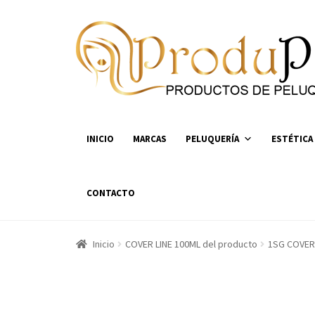
Ir
Ir
a
al
la
contenido
navegación
INICIO
MARCAS
PELUQUERÍA
ESTÉTICA
CONTACTO
Inicio
COVER LINE 100ML del producto
1SG COVER 