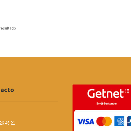
resultado
tacto
26 46 21