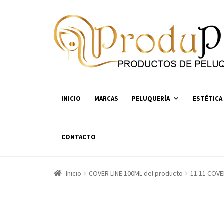
Ir
Ir
a
al
la
contenido
navegación
INICIO
MARCAS
PELUQUERÍA
ESTÉTICA
CONTACTO
Inicio
COVER LINE 100ML del producto
11.11 COVE