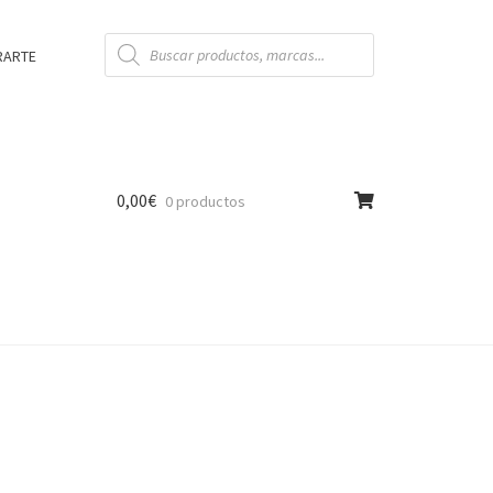
Búsqueda
de
RARTE
productos
0,00
€
0 productos