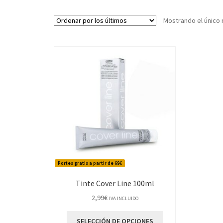
Mostrando el único 
Portes gratis a partir de 69€
Tinte Cover Line 100ml
2,99
€
IVA INCLUIDO
Este
SELECCIÓN DE OPCIONES