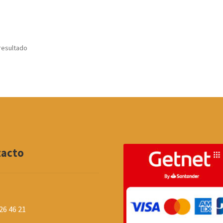
resultado
tacto
26 46 21