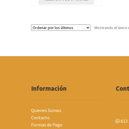
producto
tiene
múltiples
variantes.
Mostrando el único 
Las
opciones
se
pueden
elegir
en
la
página
de
producto
Información
Con
Quienes Somos
Contacto
613 
Formas de Pago