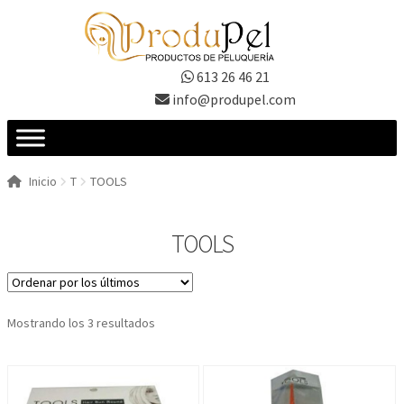
Ir
Ir
a
al
la
contenido
613 26 46 21
navegación
info@produpel.com
Inicio
T
TOOLS
TOOLS
Ordenado
Mostrando los 3 resultados
por
los
últimos