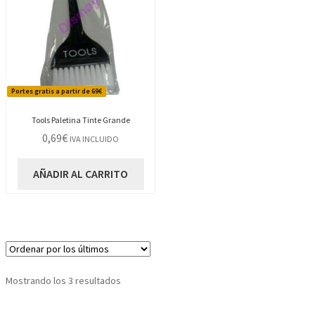
Portes gratis a partir de 69€
Tools Paletina Tinte Grande
0,69
€
IVA INCLUIDO
AÑADIR AL CARRITO
Ordenado
Mostrando los 3 resultados
por
los