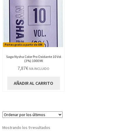
Portes gratis a partir de 69€
Saga Nysha Color Pro Oxidante 10 Vol
(3%) 1000 Ml
7,87
€
IVA INCLUIDO
AÑADIR AL CARRITO
Ordenado
Mostrando los 9 resultados