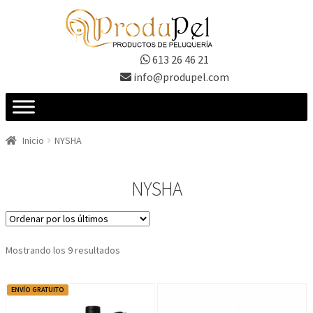
Ir
Ir
a
al
la
contenido
613 26 46 21
navegación
info@produpel.com
Inicio
NYSHA
NYSHA
Ordenado
Mostrando los 9 resultados
por
los
ENVÍO GRATUITO
últimos