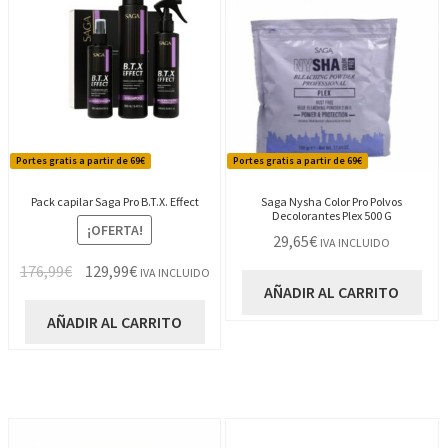
Portes gratis a partir de 69€
Portes gratis a partir de 69€
Pack capilar Saga Pro B.T.X. Effect
Saga Nysha Color Pro Polvos
Decolorantes Plex 500 G
¡OFERTA!
29,65
€
IVA INCLUIDO
El
El
176,99
€
129,99
€
IVA INCLUIDO
AÑADIR AL CARRITO
precio
precio
original
actual
AÑADIR AL CARRITO
era:
es:
176,99€.
129,99€.