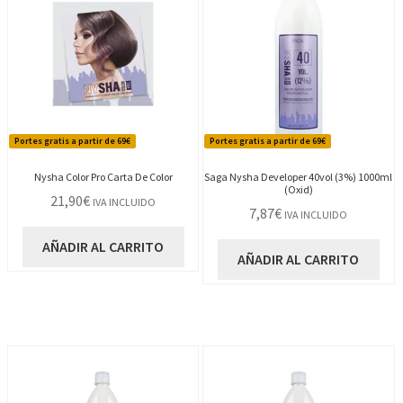
Portes gratis a partir de 69€
Portes gratis a partir de 69€
Nysha Color Pro Carta De Color
Saga Nysha Developer 40vol (3%) 1000ml
(Oxid)
21,90
€
IVA INCLUIDO
7,87
€
IVA INCLUIDO
AÑADIR AL CARRITO
AÑADIR AL CARRITO