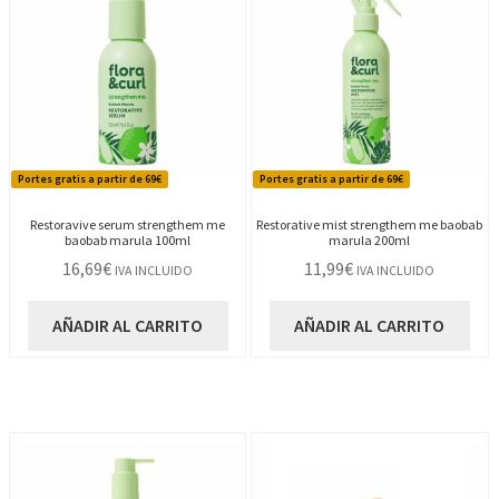
Portes gratis a partir de 69€
Portes gratis a partir de 69€
Restoravive serum strengthem me
Restorative mist strengthem me baobab
baobab marula 100ml
marula 200ml
16,69
€
11,99
€
IVA INCLUIDO
IVA INCLUIDO
AÑADIR AL CARRITO
AÑADIR AL CARRITO