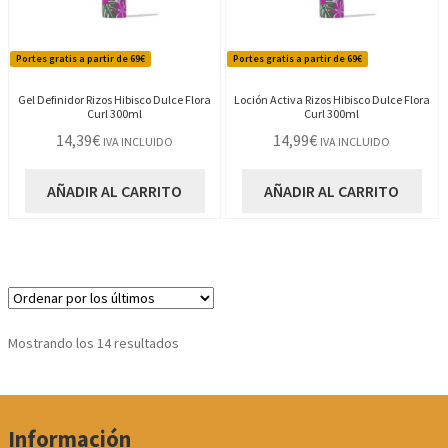
Portes gratis a partir de 69€
Portes gratis a partir de 69€
Gel Definidor Rizos Hibisco Dulce Flora
Loción Activa Rizos Hibisco Dulce Flora
Curl 300ml
Curl 300ml
14,39
€
14,99
€
IVA INCLUIDO
IVA INCLUIDO
AÑADIR AL CARRITO
AÑADIR AL CARRITO
Ordenado
Mostrando los 14 resultados
por
los
últimos
Información