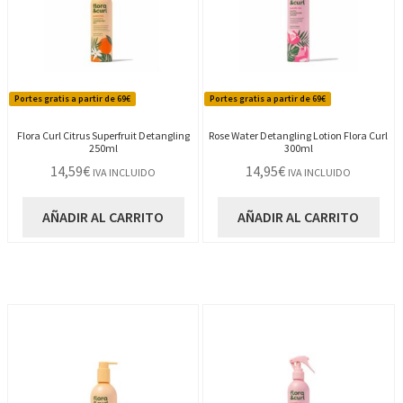
Portes gratis a partir de 69€
Portes gratis a partir de 69€
Flora Curl Citrus Superfruit Detangling
Rose Water Detangling Lotion Flora Curl
250ml
300ml
14,59
€
14,95
€
IVA INCLUIDO
IVA INCLUIDO
AÑADIR AL CARRITO
AÑADIR AL CARRITO