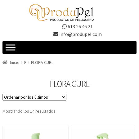
Ir
Ir
a
al
la
contenido
613 26 46 21
navegación
info@produpel.com
Inicio
F
FLORA CURL
FLORA CURL
Ordenado
Mostrando los 14 resultados
por
los
últimos