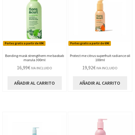
Portes gratis a partir de 69€
Portes gratis a partir de 69€
Bonding mask strengthem me baobab
Protect me citrus superfruit radiance oil
marula 300ml
100ml
16,99
€
19,92
€
IVA INCLUIDO
IVA INCLUIDO
AÑADIR AL CARRITO
AÑADIR AL CARRITO