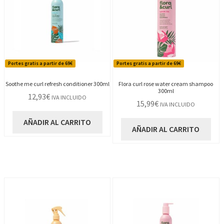
Portes gratis a partir de 69€
Portes gratis a partir de 69€
Soothe me curl refresh conditioner 300ml
Flora curl rose water cream shampoo
300ml
12,93
€
IVA INCLUIDO
15,99
€
IVA INCLUIDO
AÑADIR AL CARRITO
AÑADIR AL CARRITO