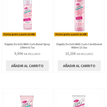
Portes gratis a partir de 69€
Portes gratis a partir de 69€
Dippity Do Girls With Curls Boost Spray
Dippity Do Girls With Curls Conditioner
200ml 6.7oz
400ml 13.5oz
9,99
€
10,20
€
IVA INCLUIDO
IVA INCLUIDO
AÑADIR AL CARRITO
AÑADIR AL CARRITO