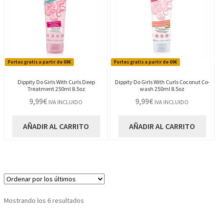
Portes gratis a partir de 69€
Portes gratis a partir de 69€
Dippity Do Girls With Curls Deep
Dippity Do Girls With Curls Coconut Co-
Treatment 250ml 8.5oz
wash 250ml 8.5oz
9,99
€
9,99
€
IVA INCLUIDO
IVA INCLUIDO
AÑADIR AL CARRITO
AÑADIR AL CARRITO
Ordenado
Mostrando los 6 resultados
por