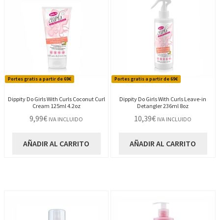
Portes gratis a partir de 69€
Portes gratis a partir de 69€
Dippity Do Girls With Curls Coconut Curl
Dippity Do Girls With Curls Leave-in
Cream 125ml 4.2oz
Detangler 236ml 8oz
9,99
€
10,39
€
IVA INCLUIDO
IVA INCLUIDO
AÑADIR AL CARRITO
AÑADIR AL CARRITO