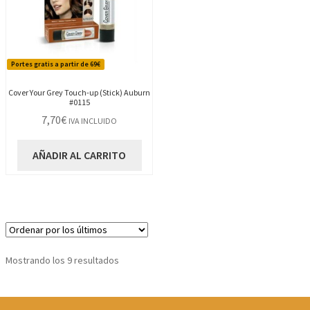
Portes gratis a partir de 69€
Cover Your Grey Touch-up (Stick) Auburn
#0115
7,70
€
IVA INCLUIDO
AÑADIR AL CARRITO
Ordenado
Mostrando los 9 resultados
por
los
últimos