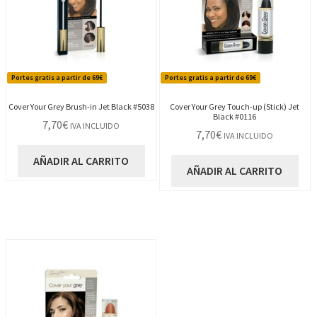
Portes gratis a partir de 69€
Portes gratis a partir de 69€
Cover Your Grey Brush-in Jet Black #5038
Cover Your Grey Touch-up (Stick) Jet
Black #0116
7,70
€
IVA INCLUIDO
7,70
€
IVA INCLUIDO
AÑADIR AL CARRITO
AÑADIR AL CARRITO