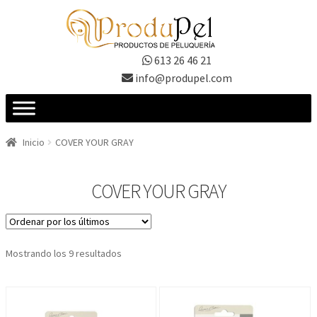
Ir
Ir
a
al
la
contenido
613 26 46 21
navegación
info@produpel.com
Inicio
COVER YOUR GRAY
COVER YOUR GRAY
Ordenado
Mostrando los 9 resultados
por
los
últimos