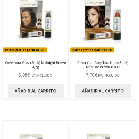
Portes gratis a partir de 69€
Portes gratis a partir de 69€
Cover Your Grey (Stick) Midnight Brown
Cover Your Grey Touch-up (Stick)
4,2g
Medium Brown #0111
5,98
€
7,70
€
IVA INCLUIDO
IVA INCLUIDO
AÑADIR AL CARRITO
AÑADIR AL CARRITO