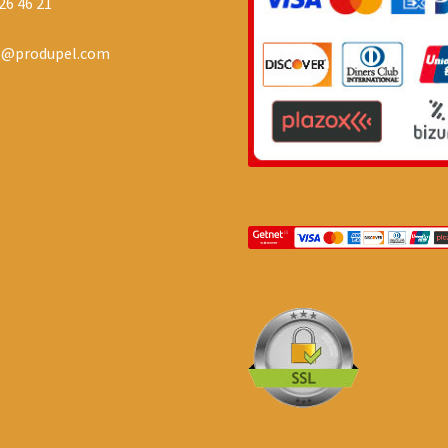
26 46 21
o@produpel.com