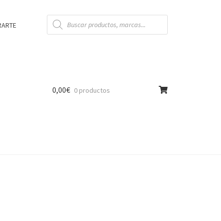
Búsqueda
de
RARTE
productos
0,00
€
0 productos