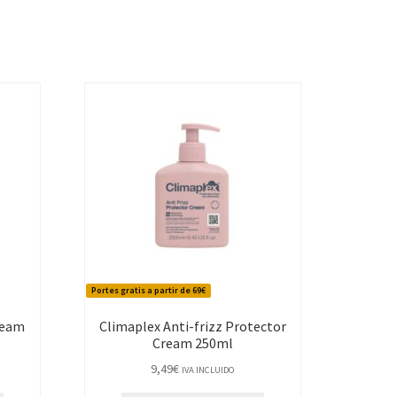
Portes gratis a partir de 69€
ream
Climaplex Anti-frizz Protector
Cream 250ml
9,49
€
IVA INCLUIDO