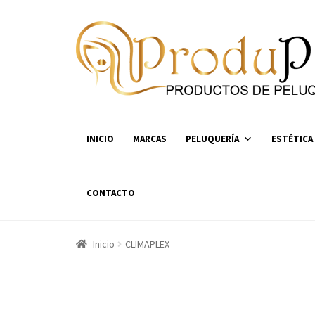
Ir
Ir
a
al
la
contenido
navegación
INICIO
MARCAS
PELUQUERÍA
ESTÉTICA
CONTACTO
Inicio
CLIMAPLEX