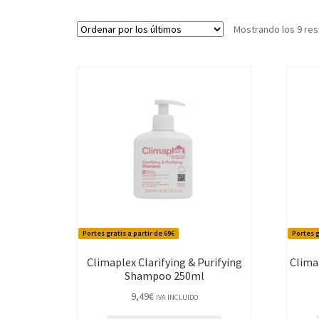
Mostrando los 9 res
Portes gratis a partir de 69€
Portes g
Climaplex Clarifying & Purifying
Clima
Shampoo 250ml
9,49
€
IVA INCLUIDO