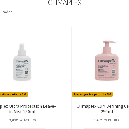
CLIMAPLEX
Ordenado
ultados
por
los
últimos
ratis a partir de 69€
Portes gratis a partir de 69€
plex Ultra Protection Leave-
Climaplex Curl Defining C
in Mist 150ml
250ml
9,49
€
9,49
€
IVA INCLUIDO
IVA INCLUIDO