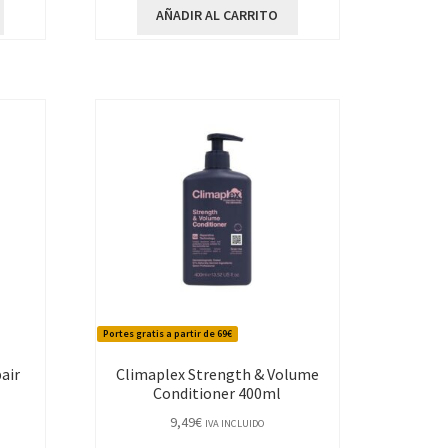
AÑADIR AL CARRITO
Portes gratis a partir de 69€
air
Climaplex Strength & Volume
Conditioner 400ml
9,49
€
IVA INCLUIDO