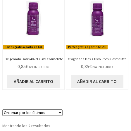
Portes gratis a partir de 69€
Portes gratis a partir de 69€
Oxigenada Dosis 40vol 75ml Cosmelitte
Oxigenada Dosis 10vol 75ml Cosmelitte
0,85
€
0,85
€
IVA INCLUIDO
IVA INCLUIDO
AÑADIR AL CARRITO
AÑADIR AL CARRITO
Ordenado
Mostrando los 2 resultados