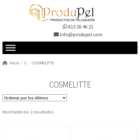
Ir
Ir
a
al
la
contenido
613 26 46 21
navegación
info@produpel.com
Inicio
C
COSMELITTE
COSMELITTE
Ordenado
Mostrando los 2 resultados
por
los
últimos