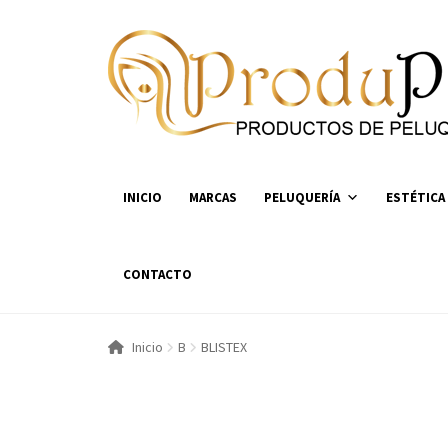
Ir
Ir
a
al
la
contenido
navegación
INICIO
MARCAS
PELUQUERÍA
ESTÉTICA
CONTACTO
Inicio
B
BLISTEX