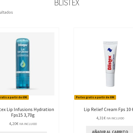
BLISTEX
Ordenado
ultados
por
los
últimos
ratis a partir de 69€
Portes gratis a partir de 69€
tex Lip Infusions Hydration
Lip Relief Cream Fps 10 
Fps15 3,70g
4,31
€
IVA INCLUIDO
4,20
€
IVA INCLUIDO
AÑADIR AL CARRITO