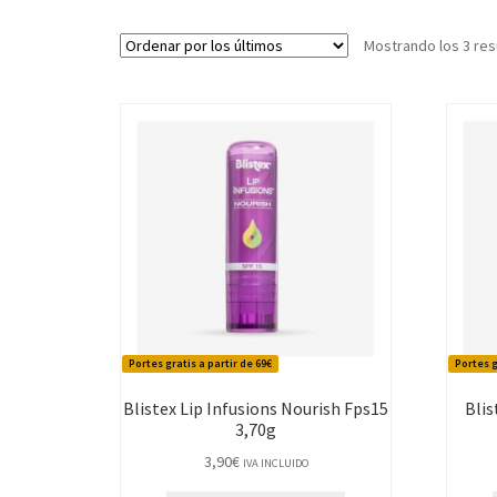
Mostrando los 3 res
Portes gratis a partir de 69€
Portes g
Blistex Lip Infusions Nourish Fps15
Blis
3,70g
3,90
€
IVA INCLUIDO