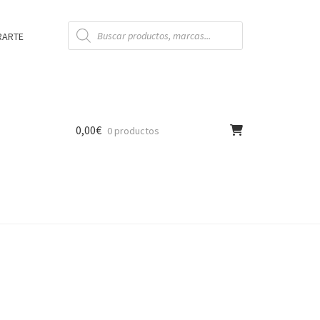
Búsqueda
de
RARTE
productos
0,00
€
0 productos