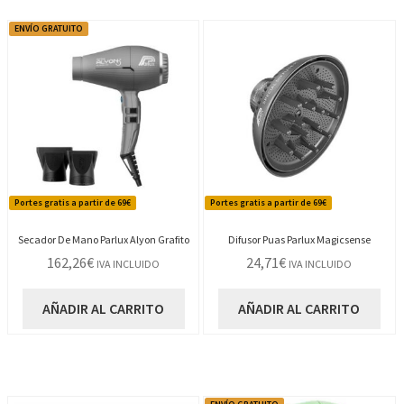
ENVÍO GRATUITO
Portes gratis a partir de 69€
Portes gratis a partir de 69€
Secador De Mano Parlux Alyon Grafito
Difusor Puas Parlux Magicsense
162,26
€
24,71
€
IVA INCLUIDO
IVA INCLUIDO
AÑADIR AL CARRITO
AÑADIR AL CARRITO