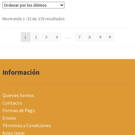
Ordenado
Mostrando 1–32 de 270 resultados
por
los
1
2
3
4
…
7
8
9
últimos
Información
Quienes Somos
Contacto
Formas de Pago
Envios
Términos y Condiciones
Aviso legal