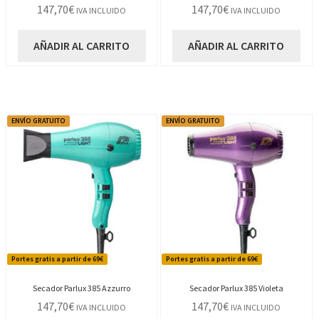
147,70
€
147,70
€
IVA INCLUIDO
IVA INCLUIDO
AÑADIR AL CARRITO
AÑADIR AL CARRITO
ENVÍO GRATUITO
ENVÍO GRATUITO
Portes gratis a partir de 69€
Portes gratis a partir de 69€
Secador Parlux 385 Azzurro
Secador Parlux 385 Violeta
147,70
€
147,70
€
IVA INCLUIDO
IVA INCLUIDO