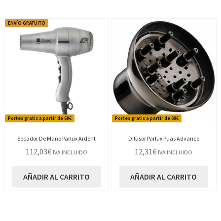
ENVÍO GRATUITO
Portes gratis a partir de 69€
Portes gratis a partir de 69€
Secador De Mano Parlux Ardent
Difusor Parlux Puas Advance
112,03
€
12,31
€
IVA INCLUIDO
IVA INCLUIDO
AÑADIR AL CARRITO
AÑADIR AL CARRITO