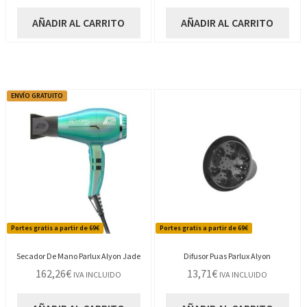
AÑADIR AL CARRITO
AÑADIR AL CARRITO
ENVÍO GRATUITO
Portes gratis a partir de 69€
Portes gratis a partir de 69€
Secador De Mano Parlux Alyon Jade
Difusor Puas Parlux Alyon
162,26
€
13,71
€
IVA INCLUIDO
IVA INCLUIDO