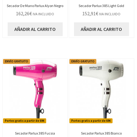
Secador De Mano Parlux Alyon Negro
Secador Parlux 385 Light Gold
162,26
€
152,91
€
IVA INCLUIDO
IVA INCLUIDO
AÑADIR AL CARRITO
AÑADIR AL CARRITO
ENVÍO GRATUITO
ENVÍO GRATUITO
Portes gratis a partir de 69€
Portes gratis a partir de 69€
Secador Parlux 385 Fucsia
Secador Parlux 385 Bianco