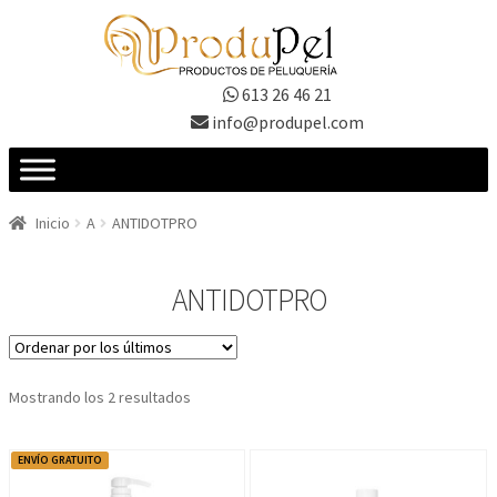
Ir
Ir
a
al
la
contenido
613 26 46 21
navegación
info@produpel.com
Inicio
A
ANTIDOTPRO
ANTIDOTPRO
Ordenado
Mostrando los 2 resultados
por
los
ENVÍO GRATUITO
últimos