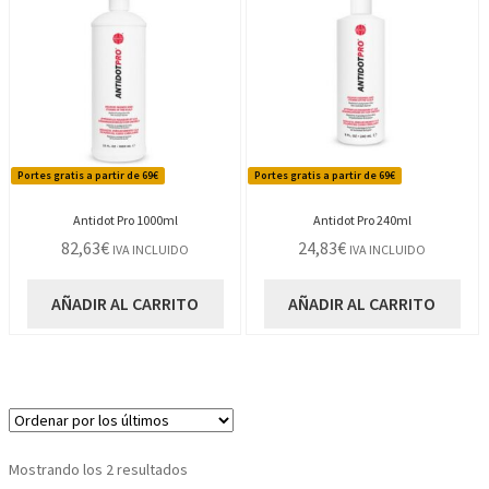
Portes gratis a partir de 69€
Portes gratis a partir de 69€
Antidot Pro 1000ml
Antidot Pro 240ml
82,63
€
24,83
€
IVA INCLUIDO
IVA INCLUIDO
AÑADIR AL CARRITO
AÑADIR AL CARRITO
Ordenado
Mostrando los 2 resultados