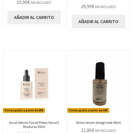
10,90
€
IVA INCLUIDO
29,99
€
IVA INCLUIDO
AÑADIR AL CARRITO
AÑADIR AL CARRITO
Portes gratis a partir de 69€
Portes gratis a partir de 69€
Arual Sérum Facial Pieles Secas Y
Shine serum design look 60ml
Maduras 30ml
11,86
€
IVA INCLUIDO