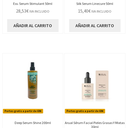
Ess. Serum Stimulant 50ml
Silk Serum Linecure 50ml
28,53
€
15,40
€
IVA INCLUIDO
IVA INCLUIDO
AÑADIR AL CARRITO
AÑADIR AL CARRITO
Portes gratis a partir de 69€
Portes gratis a partir de 69€
Deep Serum Shine 200ml
Arual Sérum Facial Pieles Grasas Y Mixtas
30ml