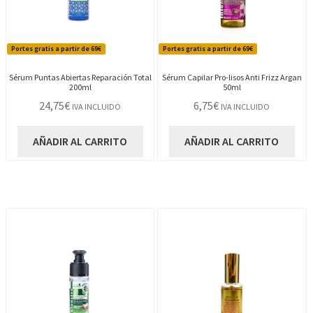
Portes gratis a partir de 69€
Portes gratis a partir de 69€
Sérum Puntas Abiertas Reparación Total
Sérum Capilar Pro-lisos Anti Frizz Argan
200ml
50ml
24,75
€
6,75
€
IVA INCLUIDO
IVA INCLUIDO
AÑADIR AL CARRITO
AÑADIR AL CARRITO