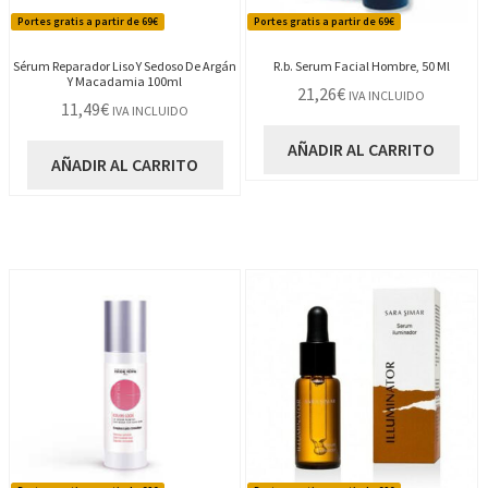
Portes gratis a partir de 69€
Portes gratis a partir de 69€
Sérum Reparador Liso Y Sedoso De Argán
R.b. Serum Facial Hombre, 50 Ml
Y Macadamia 100ml
21,26
€
IVA INCLUIDO
11,49
€
IVA INCLUIDO
AÑADIR AL CARRITO
AÑADIR AL CARRITO