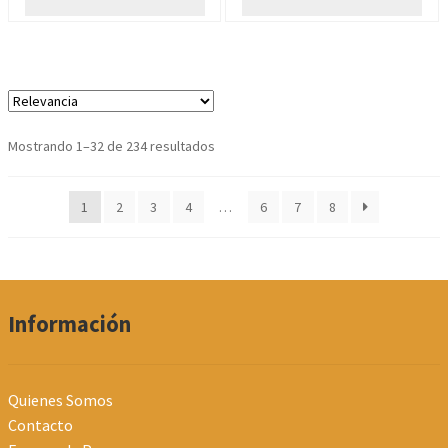
Ordenado
Mostrando 1–32 de 234 resultados
por
los
1
2
3
4
…
6
7
8
últimos
Información
Quienes Somos
Contacto