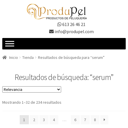
Ir
Ir
a
al
la
contenido
613 26 46 21
navegación
info@produpel.com
Inicio
Tienda
Resultados de búsqueda para “serum”
Resultados de búsqueda: “serum”
Ordenado
Mostrando 1–32 de 234 resultados
por
los
1
2
3
4
…
6
7
8
últimos