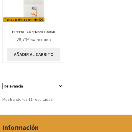
Portes gratis a partir de 69€
Elite Pro – Color Mask 1000 Ml.
28,73
€
IVA INCLUIDO
AÑADIR AL CARRITO
Ordenado
Mostrando los 11 resultados
por
los
últimos
Información