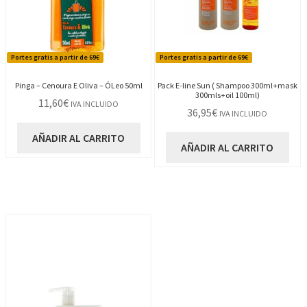
Portes gratis a partir de 69€
Portes gratis a partir de 69€
Pinga – Cenoura E Oliva – ÓLeo 50ml
Pack E-line Sun ( Shampoo 300ml+mask
300mls+oil 100ml)
11,60
€
IVA INCLUIDO
36,95
€
IVA INCLUIDO
AÑADIR AL CARRITO
AÑADIR AL CARRITO