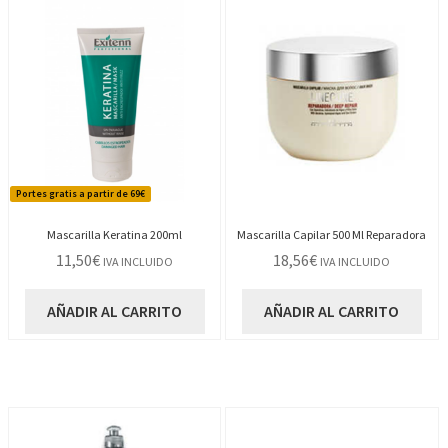
últimos
Portes gratis a partir de 69€
Mascarilla Keratina 200ml
Mascarilla Capilar 500 Ml Reparadora
11,50
€
18,56
€
IVA INCLUIDO
IVA INCLUIDO
AÑADIR AL CARRITO
AÑADIR AL CARRITO