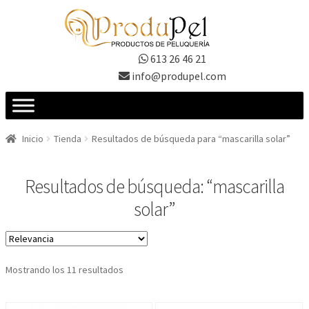
Ir
Ir
a
al
la
contenido
613 26 46 21
navegación
info@produpel.com
Inicio
Tienda
Resultados de búsqueda para “mascarilla solar”
Resultados de búsqueda: “mascarilla
solar”
Ordenado
Mostrando los 11 resultados
por
los