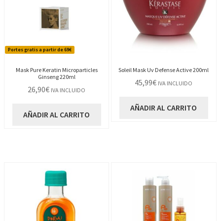
Portes gratis a partir de 69€
Mask Pure Keratin Microparticles
Soleil Mask Uv Defense Active 200ml
Ginseng 220ml
45,99
€
IVA INCLUIDO
26,90
€
IVA INCLUIDO
AÑADIR AL CARRITO
AÑADIR AL CARRITO