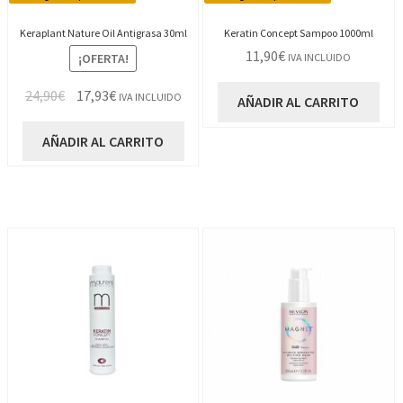
Keraplant Nature Oil Antigrasa 30ml
Keratin Concept Sampoo 1000ml
11,90
€
¡OFERTA!
IVA INCLUIDO
El
El
24,90
€
17,93
€
IVA INCLUIDO
AÑADIR AL CARRITO
precio
precio
original
actual
AÑADIR AL CARRITO
era:
es:
24,90€.
17,93€.