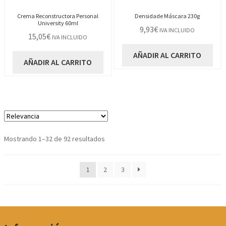
Crema Reconstructora Personal
Densidade Máscara 230g
University 60ml
9,93
€
IVA INCLUIDO
15,05
€
IVA INCLUIDO
AÑADIR AL CARRITO
AÑADIR AL CARRITO
Ordenado
Mostrando 1–32 de 92 resultados
por
los
1
2
3
últimos