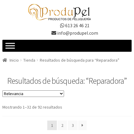
Ir
Ir
a
al
la
contenido
613 26 46 21
navegación
info@produpel.com
Inicio
Tienda
Resultados de búsqueda para “Reparadora”
Resultados de búsqueda: “Reparadora”
Ordenado
Mostrando 1–32 de 92 resultados
por
los
1
2
3
últimos