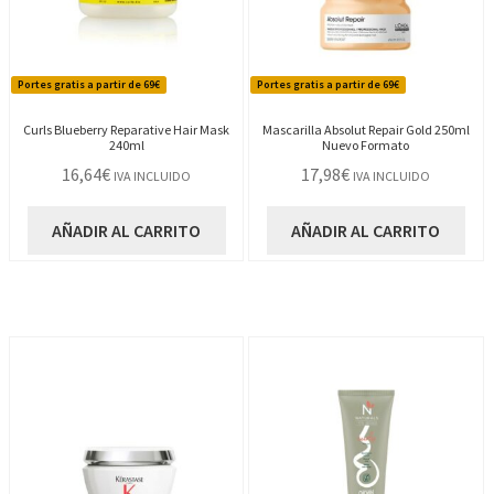
Portes gratis a partir de 69€
Portes gratis a partir de 69€
Curls Blueberry Reparative Hair Mask
Mascarilla Absolut Repair Gold 250ml
240ml
Nuevo Formato
16,64
€
17,98
€
IVA INCLUIDO
IVA INCLUIDO
AÑADIR AL CARRITO
AÑADIR AL CARRITO