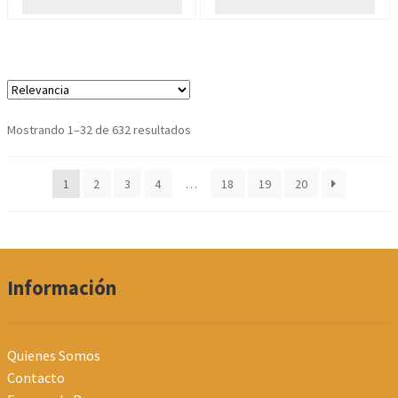
Ordenado
Mostrando 1–32 de 632 resultados
por
los
1
2
3
4
…
18
19
20
últimos
Información
Quienes Somos
Contacto