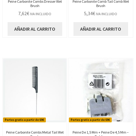
Peine Carbonite Combs Dresser Wet
Peine Carbonite Comb Tail Comb Wet
Brush
Brush
7,62
€
5,34
€
IVA INCLUIDO
IVA INCLUIDO
AÑADIR AL CARRITO
AÑADIR AL CARRITO
Portes gratis a partir de 69€
Portes gratis a partir de 69€
Peine Carbonite Combs Metal Tail Wet
Peine De 1,5 Mm + Peine De 4,5 Mm –