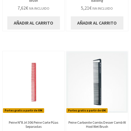
Brush
Balding
7,62
€
5,21
€
IVA INCLUIDO
IVA INCLUIDO
AÑADIR AL CARRITO
AÑADIR AL CARRITO
Portes gratis a partir de 69€
Portes gratis a partir de 69€
Peine Nº8 Jrl 306 Peine Corte Púas
Peine Carbonite Combs Desser Comb W
Separadas
Hool Wet Brush