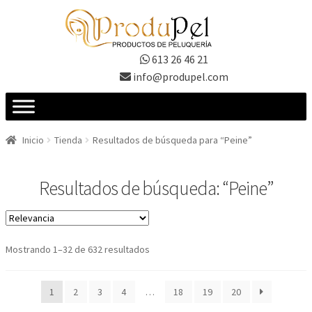
Ir
Ir
a
al
la
contenido
613 26 46 21
navegación
info@produpel.com
Inicio
Tienda
Resultados de búsqueda para “Peine”
Resultados de búsqueda: “Peine”
Ordenado
Mostrando 1–32 de 632 resultados
por
los
1
2
3
4
…
18
19
20
últimos