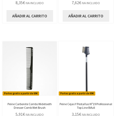
8,35
€
7,62
€
IVA INCLUIDO
IVA INCLUIDO
AÑADIR AL CARRITO
AÑADIR AL CARRITO
Portes gratis a partir de 69€
Portes gratis a partir de 69€
Peine Carbonite Combs Widetooth
Peine Cejas Y Pestañas Nº19 Professional
Dresser Comb Wet Brush
Top Line Bifull
5,91
€
3,15
€
IVA INCLUIDO
IVA INCLUIDO