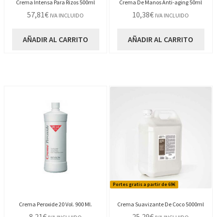
Crema Intensa Para Rizos 500ml
Crema De Manos Anti-aging 50ml
57,81
€
10,38
€
IVA INCLUIDO
IVA INCLUIDO
AÑADIR AL CARRITO
AÑADIR AL CARRITO
Portes gratis a partir de 69€
Crema Peroxide 20 Vol. 900 Ml.
Crema Suavizante De Coco 5000ml
8,21
€
25,29
€