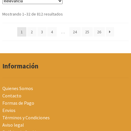
Ordenado
Mostrando 1–32 de 812 resultados
por
los
1
2
3
4
…
24
25
26
últimos
Información
Quienes Somos
Contacto
Formas de Pago
Envios
Términos y Condiciones
Aviso legal