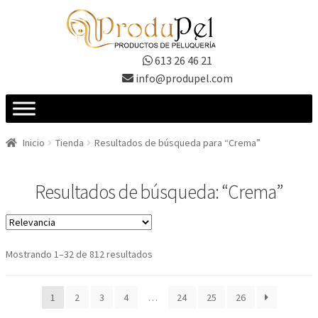
Ir
Ir
a
al
la
contenido
613 26 46 21
navegación
info@produpel.com
Inicio
Tienda
Resultados de búsqueda para “Crema”
Resultados de búsqueda: “Crema”
Ordenado
Mostrando 1–32 de 812 resultados
por
los
1
2
3
4
…
24
25
26
últimos