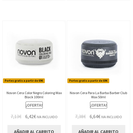
3,50€.
3,15€.
3,50€.
3,15€.
Portes gratis a partir de 69€
Portes gratis a partir de 69€
Novon Cera Color Negro Coloring Wax
Novon Cera Para La Barba Barber Club
Black 100ml
Wax 50ml
¡OFERTA!
¡OFERTA!
El
El
El
El
7,13
€
6,42
€
7,38
€
6,64
€
IVA INCLUIDO
IVA INCLUIDO
precio
precio
precio
precio
original
actual
original
actual
AÑADIR AL CARRITO
AÑADIR AL CARRITO