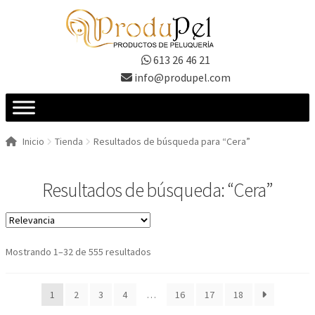
Ir
Ir
a
al
la
contenido
613 26 46 21
navegación
info@produpel.com
Inicio
Tienda
Resultados de búsqueda para “Cera”
Resultados de búsqueda: “Cera”
Ordenado
Mostrando 1–32 de 555 resultados
por
los
1
2
3
4
…
16
17
18
últimos