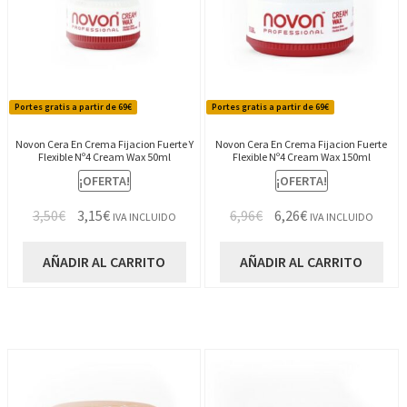
Portes gratis a partir de 69€
Portes gratis a partir de 69€
Novon Cera En Crema Fijacion Fuerte Y
Novon Cera En Crema Fijacion Fuerte
Flexible Nº4 Cream Wax 50ml
Flexible Nº4 Cream Wax 150ml
¡OFERTA!
¡OFERTA!
El
El
El
El
3,50
€
3,15
€
6,96
€
6,26
€
IVA INCLUIDO
IVA INCLUIDO
precio
precio
precio
precio
original
actual
original
actual
AÑADIR AL CARRITO
AÑADIR AL CARRITO
era:
es:
era:
es:
3,50€.
3,15€.
6,96€.
6,26€.