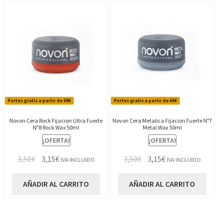
Portes gratis a partir de 69€
Portes gratis a partir de 69€
Novon Cera Rock Fijacion Ultra Fuerte
Novon Cera Metalica Fijacion Fuerte Nº7
Nº8 Rock Wax 50ml
Metal Wax 50ml
¡OFERTA!
¡OFERTA!
El
El
El
El
3,50
€
3,15
€
3,50
€
3,15
€
IVA INCLUIDO
IVA INCLUIDO
precio
precio
precio
precio
original
actual
original
actual
AÑADIR AL CARRITO
AÑADIR AL CARRITO
era:
es:
era:
es:
3,50€.
3,15€.
3,50€.
3,15€.