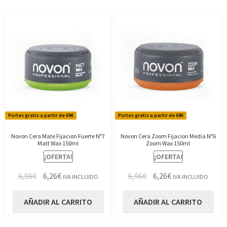
Portes gratis a partir de 69€
Portes gratis a partir de 69€
Novon Cera Mate Fijacion Fuerte Nº7
Novon Cera Zoom Fijacion Media Nº6
Matt Wax 150ml
Zoom Wax 150ml
¡OFERTA!
¡OFERTA!
El
El
El
El
6,96
€
6,26
€
6,96
€
6,26
€
IVA INCLUIDO
IVA INCLUIDO
precio
precio
precio
precio
original
actual
original
actual
AÑADIR AL CARRITO
AÑADIR AL CARRITO
era:
es:
era:
es:
6,96€.
6,26€.
6,96€.
6,26€.