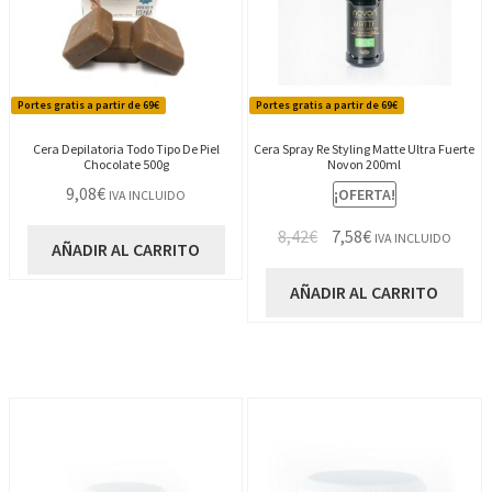
Portes gratis a partir de 69€
Portes gratis a partir de 69€
Cera Depilatoria Todo Tipo De Piel
Cera Spray Re Styling Matte Ultra Fuerte
Chocolate 500g
Novon 200ml
9,08
€
¡OFERTA!
IVA INCLUIDO
El
El
8,42
€
7,58
€
IVA INCLUIDO
AÑADIR AL CARRITO
precio
precio
original
actual
AÑADIR AL CARRITO
era:
es:
8,42€.
7,58€.