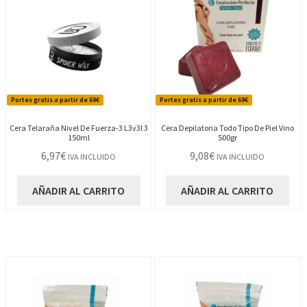
Portes gratis a partir de 69€
Portes gratis a partir de 69€
Cera Telaraña Nivel De Fuerza-3 L3v3l 3
Cera Depilatoria Todo Tipo De Piel Vino
150ml
500gr
6,97
€
9,08
€
IVA INCLUIDO
IVA INCLUIDO
AÑADIR AL CARRITO
AÑADIR AL CARRITO