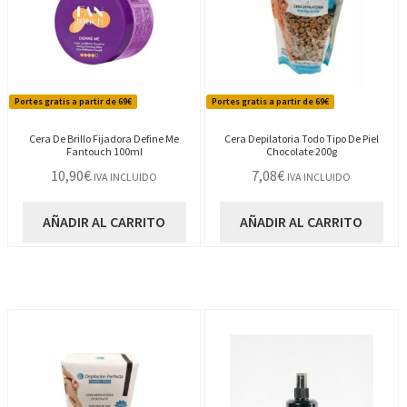
Portes gratis a partir de 69€
Portes gratis a partir de 69€
Cera De Brillo Fijadora Define Me
Cera Depilatoria Todo Tipo De Piel
Fantouch 100ml
Chocolate 200g
10,90
€
7,08
€
IVA INCLUIDO
IVA INCLUIDO
AÑADIR AL CARRITO
AÑADIR AL CARRITO