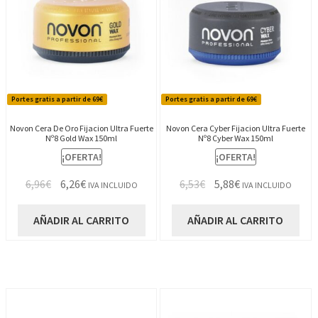
Portes gratis a partir de 69€
Portes gratis a partir de 69€
Novon Cera De Oro Fijacion Ultra Fuerte
Novon Cera Cyber Fijacion Ultra Fuerte
Nº8 Gold Wax 150ml
Nº8 Cyber Wax 150ml
¡OFERTA!
¡OFERTA!
El
El
El
El
6,96
€
6,26
€
6,53
€
5,88
€
IVA INCLUIDO
IVA INCLUIDO
precio
precio
precio
precio
original
actual
original
actual
AÑADIR AL CARRITO
AÑADIR AL CARRITO
era:
es:
era:
es:
6,96€.
6,26€.
6,53€.
5,88€.