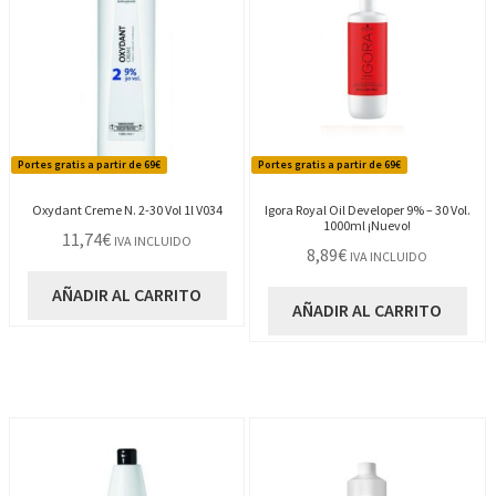
Portes gratis a partir de 69€
Portes gratis a partir de 69€
Oxydant Creme N. 2-30 Vol 1l V034
Igora Royal Oil Developer 9% – 30 Vol.
1000ml ¡Nuevo!
11,74
€
IVA INCLUIDO
8,89
€
IVA INCLUIDO
AÑADIR AL CARRITO
AÑADIR AL CARRITO