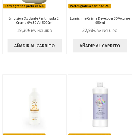
Portes gratis a partir de 69€
Portes gratis a partir de 69€
Emulsión Oxidante Perfumada En
Lumishine Crème Developer 30 Volume
Crema 9% 30 Vol 5000ml
950ml
19,30
€
32,98
€
IVA INCLUIDO
IVA INCLUIDO
AÑADIR AL CARRITO
AÑADIR AL CARRITO