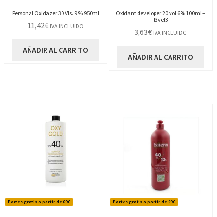
Personal Oxidazer 30 Vls. 9 % 950ml
Oxidant developer 20 vol 6% 100ml –
l3vel3
11,42
€
IVA INCLUIDO
3,63
€
IVA INCLUIDO
AÑADIR AL CARRITO
AÑADIR AL CARRITO
Portes gratis a partir de 69€
Portes gratis a partir de 69€