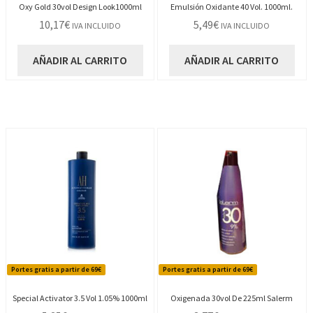
Oxy Gold 30vol Design Look1000ml
Emulsión Oxidante 40 Vol. 1000ml.
10,17
€
5,49
€
IVA INCLUIDO
IVA INCLUIDO
AÑADIR AL CARRITO
AÑADIR AL CARRITO
Portes gratis a partir de 69€
Portes gratis a partir de 69€
Special Activator 3.5 Vol 1.05% 1000ml
Oxigenada 30vol De 225ml Salerm