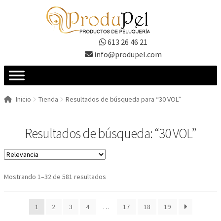
Ir
Ir
a
al
la
contenido
613 26 46 21
navegación
info@produpel.com
Inicio
Tienda
Resultados de búsqueda para “30 VOL”
Resultados de búsqueda: “30 VOL”
Ordenado
Mostrando 1–32 de 581 resultados
por
los
1
2
3
4
…
17
18
19
últimos