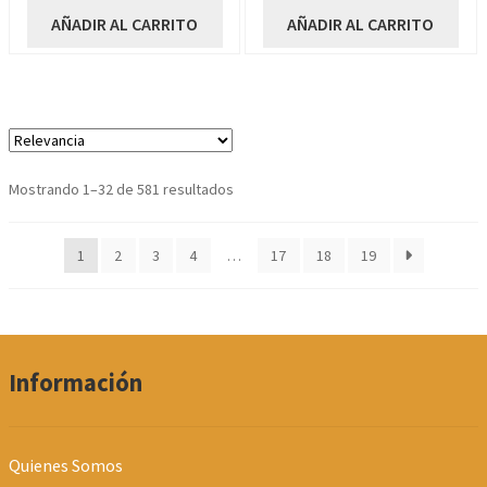
AÑADIR AL CARRITO
AÑADIR AL CARRITO
Ordenado
Mostrando 1–32 de 581 resultados
por
los
1
2
3
4
…
17
18
19
últimos
Información
Quienes Somos