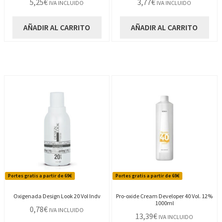
5,25
€
3,77
€
IVA INCLUIDO
IVA INCLUIDO
AÑADIR AL CARRITO
AÑADIR AL CARRITO
Portes gratis a partir de 69€
Portes gratis a partir de 69€
Oxigenada Design Look 20 Vol Indv
Pro-oxide Cream Developer 40 Vol. 12%
1000ml
0,78
€
IVA INCLUIDO
13,39
€
IVA INCLUIDO