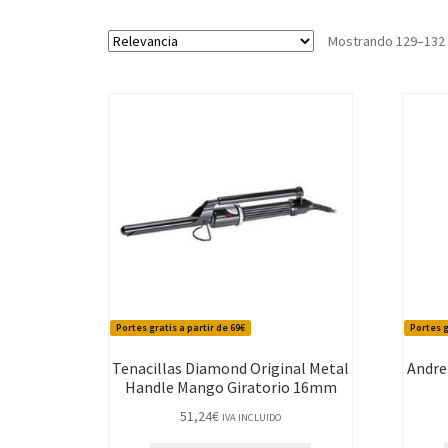
Mostrando 129–132 
Portes gratis a partir de 69€
Portes g
Tenacillas Diamond Original Metal
Andre
Handle Mango Giratorio 16mm
51,24
€
IVA INCLUIDO