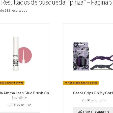
Resultados de búsqueda: “pinza” – Página 5
Ordenado
de 132 resultados
por
los
últimos
ratis a partir de 69€
Portes gratis a partir de 69€
ia Amma Lash Glue Brush On
Gator Grips Oh My Got
Invisible
7,57
€
IVA INCLUIDO
5,61
€
IVA INCLUIDO
AÑADIR AL CARRITO