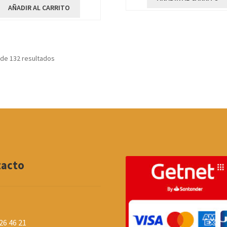
AÑADIR AL CARRITO
Ordenado
de 132 resultados
por
los
últimos
tacto
26 46 21