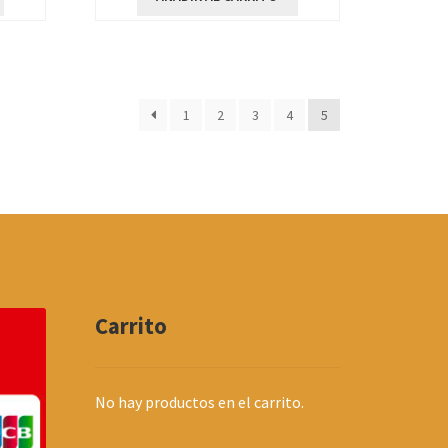
1
2
3
4
5
Carrito
No hay productos en el carrito.