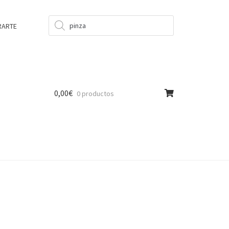
Búsqueda
de
RARTE
productos
0,00
€
0 productos