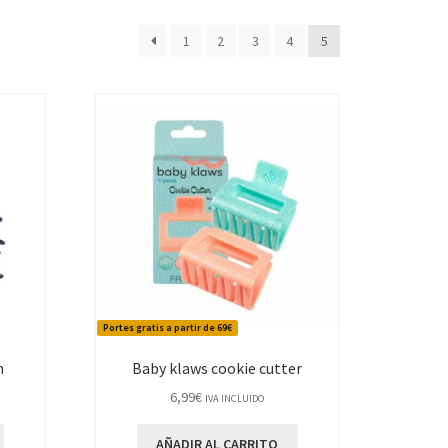
1
2
3
4
5
Portes gratis a partir de 69€
h
Baby klaws cookie cutter
6,99
€
IVA INCLUIDO
AÑADIR AL CARRITO