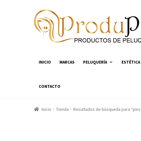
Ir
Ir
a
al
la
contenido
navegación
INICIO
MARCAS
PELUQUERÍA
ESTÉTICA
CONTACTO
Inicio
Tienda
Resultados de búsqueda para “pinz